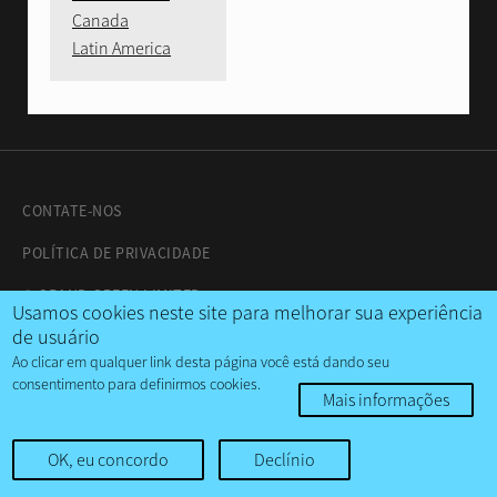
Canada
Latin America
CONTATE-NOS
POLÍTICA DE PRIVACIDADE
© GRAND GREEN LIMITED
Usamos cookies neste site para melhorar sua experiência
de usuário
Ao clicar em qualquer link desta página você está dando seu
consentimento para definirmos cookies.
Mais informações
OK, eu concordo
Declínio