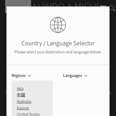
Pular para o conteúdo principal
BEM VINDO A MICHI
Michi é uma série emblemática de
produtos baseados na história e
herança da Rotel. Michi representa
Country / Language Selector
mais de 55 anos de experiência aliada
Please select your destination and language below:
à paixão de uma empresa familiar e a
uma família cada vez maior de
proprietários de produtos satisfeitos.
Regions
Languages
Elevação Acústica. Evolução Sônica.
Asia
Perfeição visual. Michi, porque a nossa
中国
reputação é pessoal.
Australia
Europe
United States