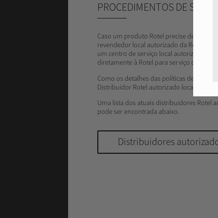
PROCEDIMENTOS DE SERVI
Caso um produto Rotel precise de manute
revendedor local autorizado da Rotel para 
um centro de serviço local autorizado da 
diretamente à Rotel para serviço de garant
Como os detalhes das políticas de serviço
Distribuidor Rotel autorizado local da sua 
Uma lista dos atuais distribuidores Rotel a
pode ser encontrada abaixo.
Distribuidores autorizado