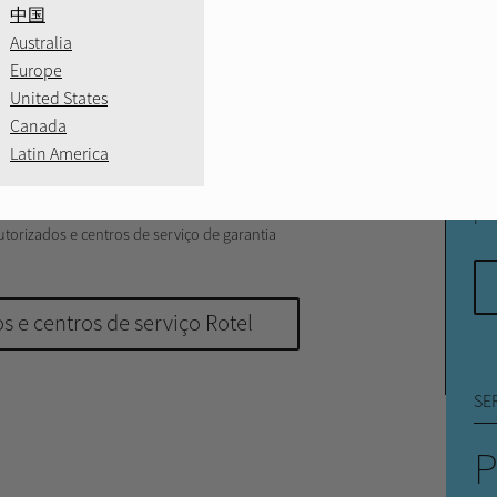
CO
ÇO ROTEL
中国
Australia
T
Europe
nção, a unidade pode ser devolvida ao
United States
P
tratar dos preparativos do serviço, atendida por
Rotel, ou a unidade pode ser enviada
Canada
ia.
Latin America
Env
 podem variar de acordo com o país, consulte o
pos
região para obter detalhes sobre o serviço.
pos
utorizados e centros de serviço de garantia
s e centros de serviço Rotel
SE
P