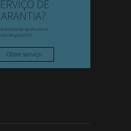
ERVIÇO DE
ARANTIA?
ê precisa de ajuda com o
viço de garantia?
Obter serviço