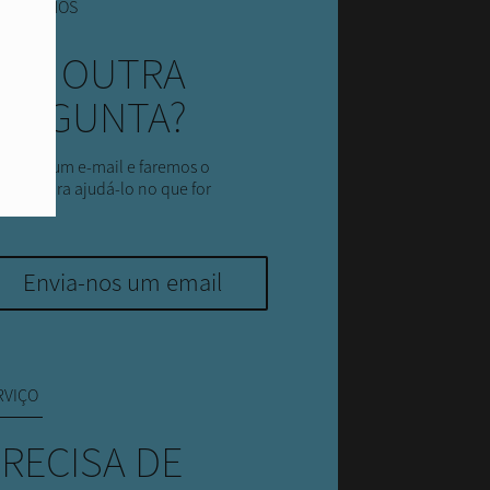
NTATE-NOS
EM OUTRA
ERGUNTA?
ie-nos um e-mail e faremos o
sível para ajudá-lo no que for
sível.
Envia-nos um email
RVIÇO
RECISA DE