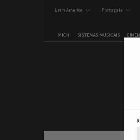
Pular para o conteúdo principal
Latin America
Português
MICHI
SISTEMAS MUSICAIS
CINEM
Search this site
Formulário de bu
R