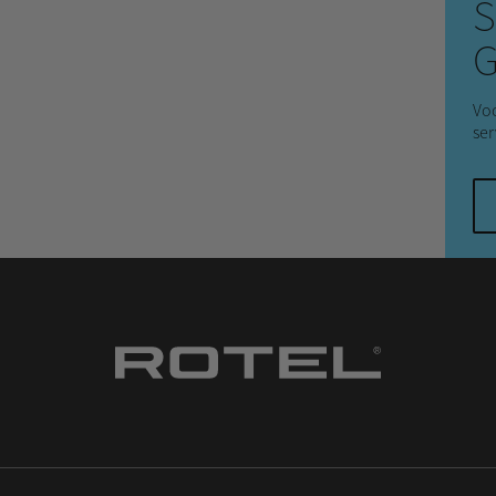
S
G
Voc
ser