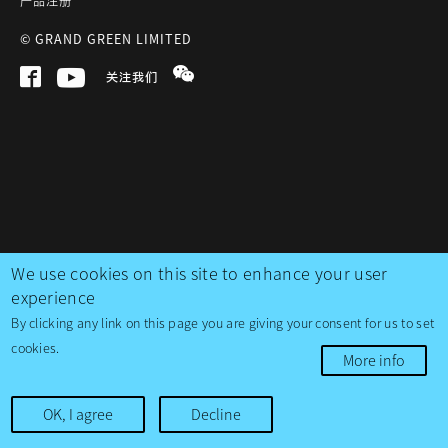
产品注册
© GRAND GREEN LIMITED
关注我们
We use cookies on this site to enhance your user
experience
By clicking any link on this page you are giving your consent for us to set
cookies.
More info
OK, I agree
Decline