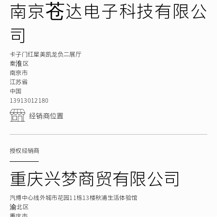
南京苍达电子科技有限公
司
卡子门红星美凯龙负二展厅
秦淮区
南京市
江苏省
中国
13913012180
经销商位置
授权经销商
重庆兴梦商贸有限公司
汽博中心线外城市花园11栋13楼秋浦生活体验馆
渝北区
重庆市