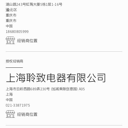
湖山路243号虹陶大厦5栋1层1-16号
渝北区
重庆市
重庆市
中国
18680805999
经销商位置
授权经销商
上海聆致电器有限公司
上海市云岭西路689弄230号（加减乘除创意园）A05
上海
中国
021-33871975
经销商位置