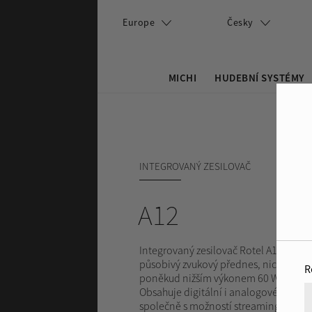
Přejít k hlavnímu obsahu
Europe
Česky
MICHI
HUDEBNÍ SYSTÉMY
Search this site
Vyhledávání
INTEGROVANÝ ZESILOVAČ
A12
Integrovaný zesilovač Rotel A12 nabíz
působivý zvukový přednes, nicméně s
R
poněkud nižším výkonem 60 W/kanál.
Obsahuje digitální i analogové vstupy
společně s možností streamingu