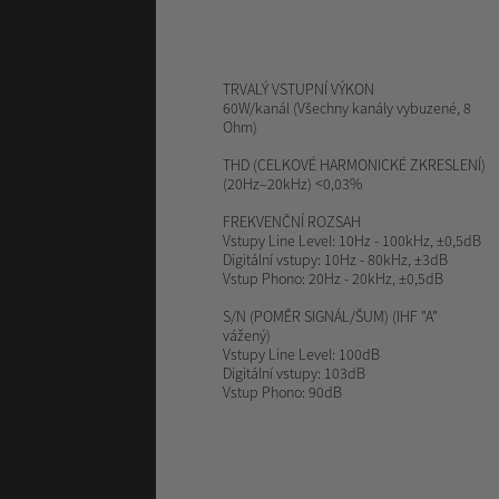
TRVALÝ VSTUPNÍ VÝKON
60W/kanál (Všechny kanály vybuzené, 8
Ohm)
THD (CELKOVÉ HARMONICKÉ ZKRESLENÍ)
(20Hz–20kHz) <0,03%
FREKVENČNÍ ROZSAH
Vstupy Line Level: 10Hz - 100kHz, ±0,5dB
Digitální vstupy: 10Hz - 80kHz, ±3dB
Vstup Phono: 20Hz - 20kHz, ±0,5dB
S/N (POMĚR SIGNÁL/ŠUM)
(IHF "A"
vážený)
Vstupy Line Level: 100dB
Digitální vstupy: 103dB
Vstup Phono: 90dB