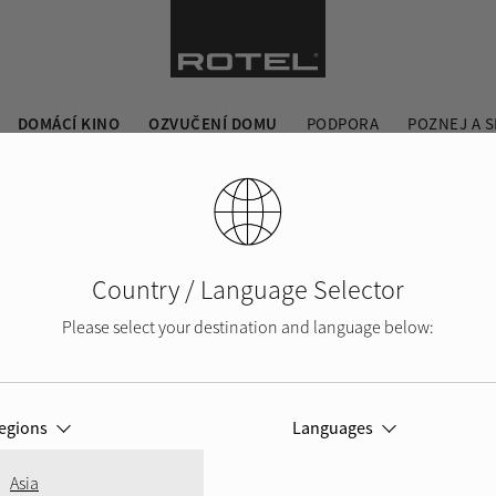
DOMÁCÍ KINO
OZVUČENÍ DOMU
PODPORA
POZNEJ A S
Country / Language Selector
Please select your destination and language below:
í
egions
Languages
Asia