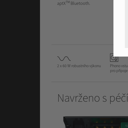
TM
aptX
Bluetooth.
2 x 60 W robustního výkonu
Phono vstu
pro připoj
Navrženo s péčí