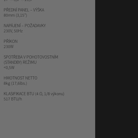
PŘEDNÍ PANEL – VÝŠKA
80mm (3,15")
NAPÁJENÍ – POŽADAVKY
230V, 50Hz
PŘÍKON
230W
SPOTŘEBA V POHOTOVOSTNÍM
(STANDBY) REŽIMU
<0,5W
HMOTNOST NETTO
8kg (17,6lbs.)
KLASIFIKACE BTU
(4 Ω, 1/8 výkonu)
517 BTU/h