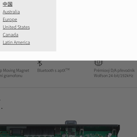
中国
Australia
Europe
United States
Canada
STŘÍBRNÝ
ČERNÝ
Z
Latin America
TM
p Moving Magnet
Bluetooth s aptX
Prémiový D/A převodník
ení gramofonu
Wolfson 24-bit/192kHz
.