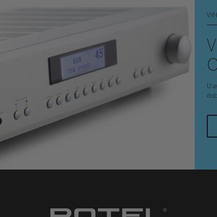
VYH
V
U a
dob