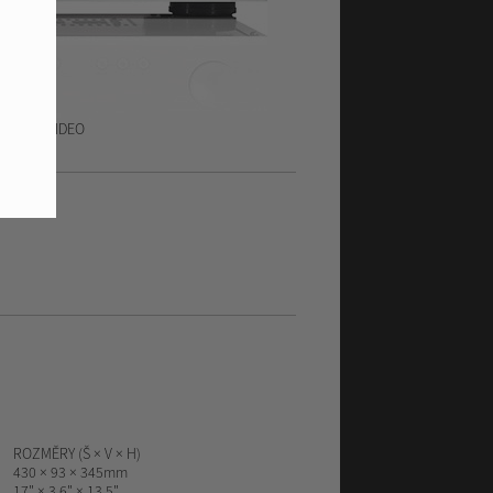
EZADU
VIDEO
ROZMĚRY (Š × V × H)
430 × 93 × 345mm
17" × 3,6" × 13,5"