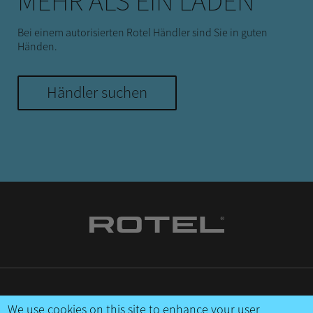
MEHR ALS EIN LADEN
Bei einem autorisierten Rotel Händler sind Sie in guten
Händen.
Händler suchen
KONTAKTIEREN SIE UNS
We use cookies on this site to enhance your user