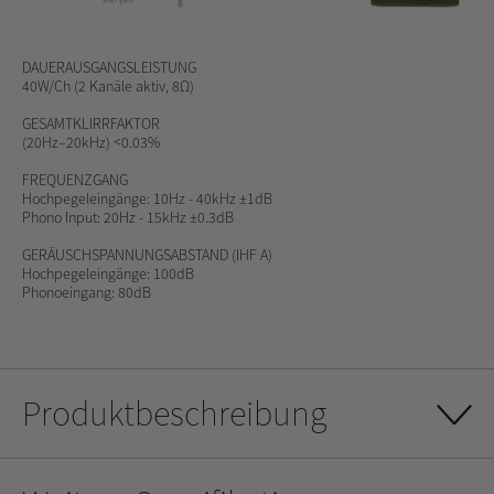
DAUERAUSGANGSLEISTUNG
40W/Ch (2 Kanäle aktiv, 8Ω)
GESAMTKLIRRFAKTOR
(20Hz–20kHz) <0.03%
FREQUENZGANG
Hochpegeleingänge: 10Hz - 40kHz ±1dB
Phono Input: 20Hz - 15kHz ±0.3dB
GERÄUSCHSPANNUNGSABSTAND
(IHF A)
Hochpegeleingänge: 100dB
Phonoeingang: 80dB
Produktbeschreibung