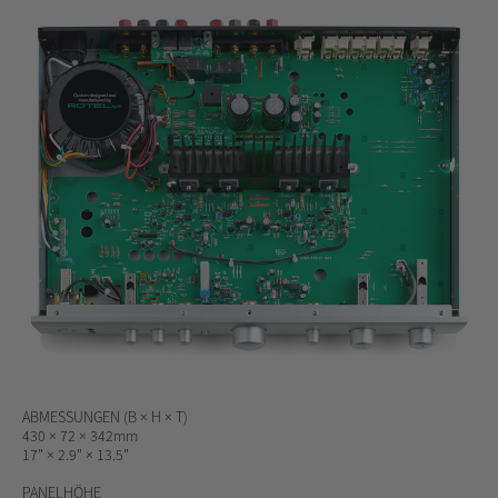
ABMESSUNGEN (B × H × T
)
430 × 72 × 342mm
17" × 2.9" × 13.5"
PANELHÖHE