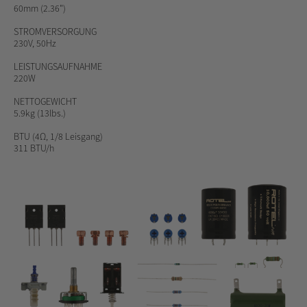
60mm (2.36")
STROMVERSORGUNG
230V, 50Hz
LEISTUNGSAUFNAHME
220W
NETTOGEWICHT
5.9kg (13lbs.)
BTU
(4Ω, 1/8 Leisgang)
311 BTU/h