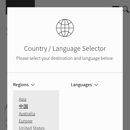
Direkt zum Inhalt
VOLLVERSTÄRKER
Country / Language Selector
Please select your destination and language below:
Regions
Languages
SILBER
SCHWARZ
ZURÜCK
Asia
A10
中国
Australia
Der A10 ist mit seinen 40 Watt pro Kanal der ideale
Europe
Vollverstärker für Audio-Puristen, für die eine hohe
United States