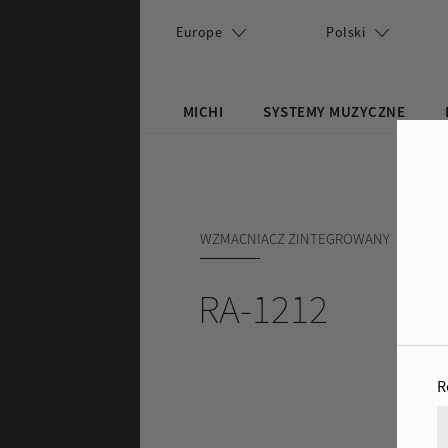
Przejdź do treści
Europe
Polski
MICHI
SYSTEMY MUZYCZNE
Search this site
Formularz wyszu
WZMACNIACZ ZINTEGROWANY
RA-1212
R