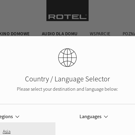
KINO DOMOWE
AUDIO DLA DOMU
WSPARCIE
POZNA
kiwania
Country / Language Selector
Please select your destination and language below:
egions
Languages
Asia