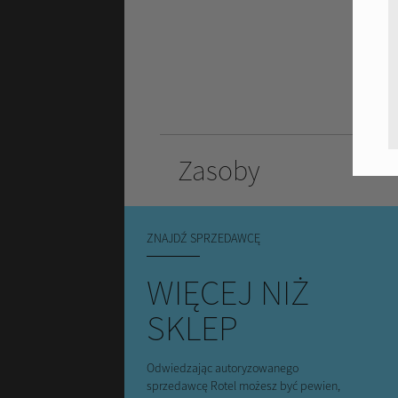
Zasoby
ZNAJDŹ SPRZEDAWCĘ
WIĘCEJ NIŻ
SKLEP
Odwiedzając autoryzowanego
sprzedawcę Rotel możesz być pewien,