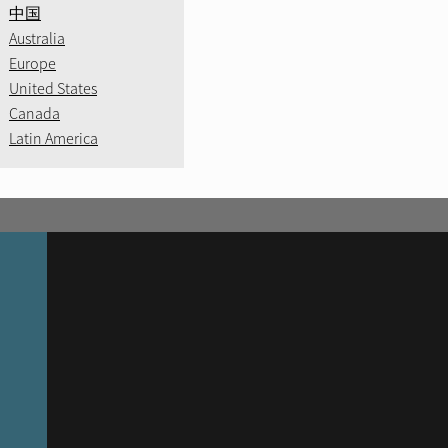
中国
Australia
Europe
United States
Canada
Latin America