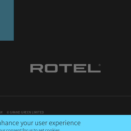
ТИ
© GRAND GREEN LIMITED
enhance your user experience
our consent for us to set cookies.