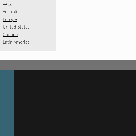
中国
Australia
Europe
United States
Canada
Latin America