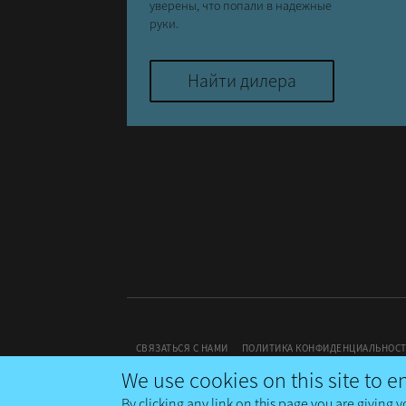
уверены, что попали в надежные
руки.
Найти дилера
СВЯЗАТЬСЯ С НАМИ
ПОЛИТИКА КОНФИДЕНЦИАЛЬНОС
We use cookies on this site to 
By clicking any link on this page you are giving y