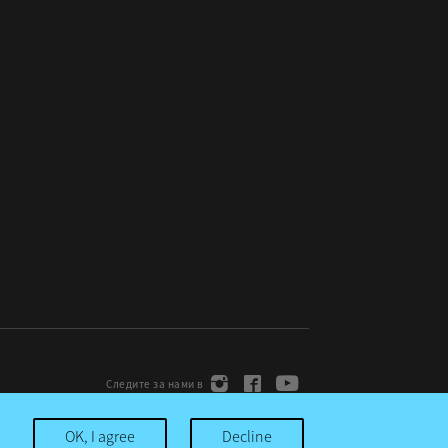
OK, I agree
Decline