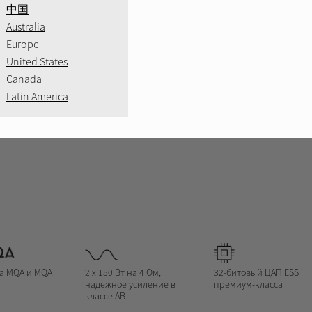
中国
Australia
Europe
United States
Canada
СЕРЕБРО
ЧЕРНЫЙ
Latin America
а MQA и MQA
2 x 150 Вт на 4 Ом,
32-битовый ЦАП ESS
надежное усиление в
премиум-класса
классе AB