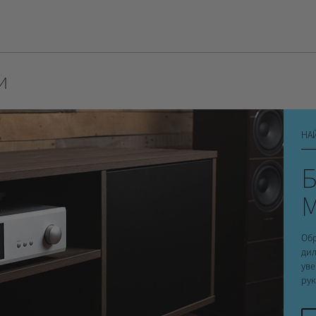
ии
НА
Б
Обр
дил
уве
рук