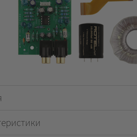
я
теристики