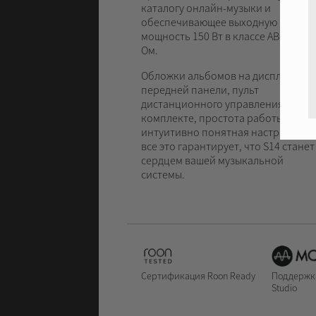
каталогу онлайн-музыки и
обеспечивающее выходную
мощность 150 Вт в классе AB на 4
Ом.
Обложки альбомов на дисплее
передней панели, пульт
дистанционного управления в
комплекте, простота работы и
интуитивно понятная настройка –
все это гарантирует, что S14 станет
сердцем вашей музыкальной
системы.
Сертификация Roon Ready
Поддержк
Studio