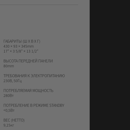
ГАБАРИТЫ (Ш Х В Х Г)
430 × 93 × 345mm
17" × 3 5/8" × 13 1/2"
ВЫСОТА ПЕРЕДНЕЙ ПАНЕЛИ
80mm
ТРЕБОВАНИЯ К ЭЛЕКТРОПИТАНИЮ
230В, 50Гц
ПОТРЕБЛЯЕМАЯ МОЩНОСТЬ
280Вт
ПОТРЕБЛЕНИЕ В РЕЖИМЕ STANDBY
<0,5Вт
ВЕС (НЕТТО)
9,15кг