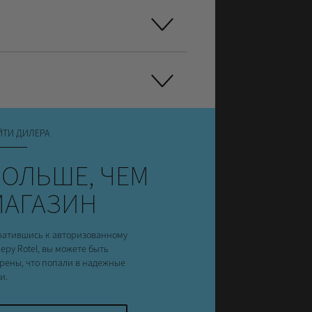
ЙТИ ДИЛЕРА
ОЛЬШЕ, ЧЕМ
МАГАЗИН
атившись к авторизованному
еру Rotel, вы можете быть
рены, что попали в надежные
и.