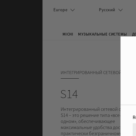
Перейти к основному содержанию
Europe
Русский
MICHI
МУЗЫКАЛЬНЫЕ СИСТЕМЫ
Д
Search this site
Форма поиска
ИНТЕГРИРОВАННЫЙ СЕТЕВОЙ СТРИМ
S14
Интегрированный сетевой стриме
S14 – это решение типа «все-в-
R
одном», обеспечивающее
максимальные удобства доступа к
практически безграничному