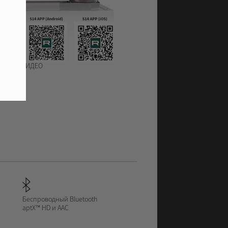
НАЗАД
ВИДЕО
Беспроводный Bluetooth
aptX™ HD и AAC