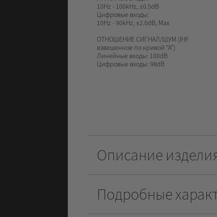
10Hz - 100kHz, ±0.5dB
Цифровые входы:
10Hz - 90kHz, ±2.0dB, Max
ОТНОШЕНИЕ СИГНАЛ/ШУМ
(IHF
взвешенное по кривой “А”)
Линейные входы: 100dB
Цифровые входы: 98dB
Описание издели
Подробные харак