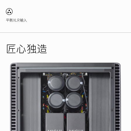
平衡XLR输入
匠心独造