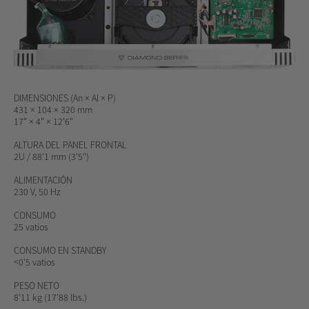
DIMENSIONES
(An × Al × P)
431 × 104 × 320 mm
17" × 4" × 12'6"
ALTURA DEL PANEL FRONTAL
2U / 88'1 mm (3'5")
ALIMENTACIÓN
230 V, 50 Hz
CONSUMO
25 vatios
CONSUMO EN STANDBY
<0'5 vatios
PESO NETO
8'11 kg (17'88 lbs.)