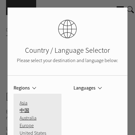
Pasar al contenido principal
DAC ESTÉREO
Country / Language Selector
Please select your destination and language below:
PLATEADO
NEGRO
VOLVER
VIDEO
Regions
Languages
DT-6000
Asia
中国
El Rotel DT-6000 DAC Transport celebra 60 años de
rendimiento, sinónimo de la herencia japonesa de la marca.
Australia
Europe
Las entradas USB de ordenador, ópticas y coaxiales y la
United States
bandeja de CD incluida ofrecen la máxima flexibilidad para