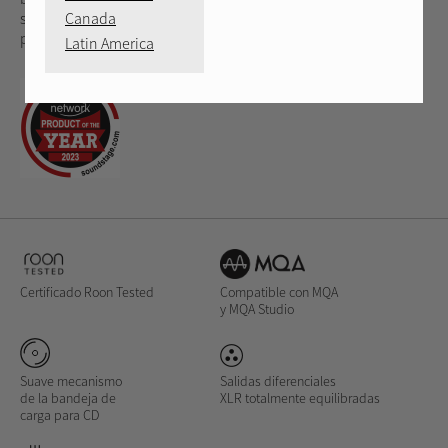
Canada
sus fuentes favoritas y proporcionan un nivel de detalle sin
precedentes además de un estudio de sonido envolvente.
Latin America
Certificado Roon Tested
Compatible con MQA
y MQA Studio
Suave mecanismo
Salidas diferenciales
de la bandeja de
XLR totalmente equilibradas
carga para CD