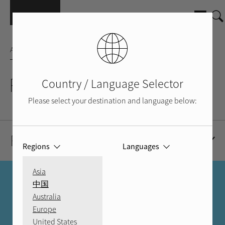
Pasar al contenido principal
AMPLIFICADOR INTEGRADOS
RA-1000
Country / Language Selector
Please select your destination and language below:
Recursos
Regions
Languages
Asia
LOCALIZAR UN DISTRIBUIDOR
中国
Australia
MÁS QUE UN ALMACÉN
Europe
United States