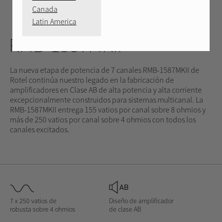
Canada
PLATEADO
NEGRO
VOLVER
VIDEO
Latin America
RMB-1587MKII
La nueva etapa de potencia de 7 canales RMB-1587MKII de
Rotel continúa nuestro legado en la fabricación de
amplificadores en Clase AB de alta potencia y alta corriente
excepcionalmente construidos para sistemas multicanal. La
RMB-1587MKII entrega 155 vatios por canal sobre 8 ohmios y
más de 250 vatios por canal sobre 4 ohmios con todos los
canales excitados.
7 x 250 vatios de
Diseño de amplificador
robusta sobre 4 ohmios
de clase AB