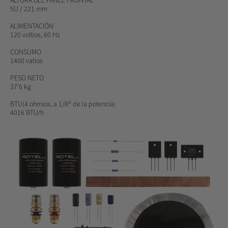
5U / 221 mm
ALIMENTACIÓN
120 voltios, 60 Hz
CONSUMO
1400 vatios
PESO NETO
37’6 kg
o
BTU
(4 ohmios, a 1/8
de la potencia)
4016 BTU/h