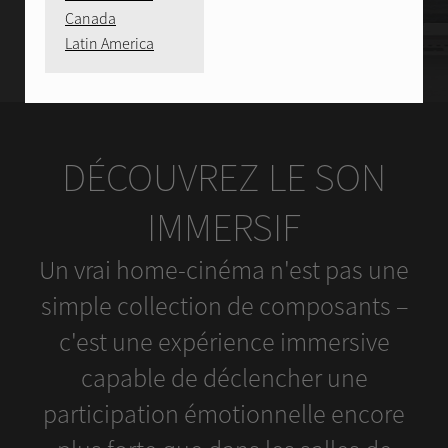
Canada
Latin America
DÉCOUVREZ LE SON
IMMERSIF
Un vrai home-cinéma n'est pas une
simple collection de composants –
c'est une expérience immersive
capable de déclencher une
participation émotionnelle encore