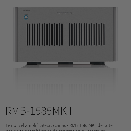
RMB-1585MKII
Le nouvel amplificateur 5 canaux RMB-1585MKII de Rotel