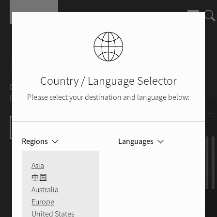
Aller au contenu principal
Home-Cinéma
Country / Language Selector
Découvrez comment optimiser, chez vous, les
performances de votre environnement cinéma.
Please select your destination and language below:
Home-Cinéma 101
Regions
Languages
Asia
中国
Australia
Europe
United States