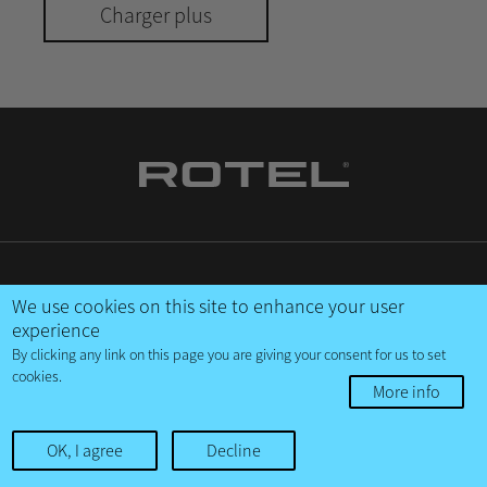
Charger plus
CONTACTEZ NOUS
We use cookies on this site to enhance your user
experience
POLITIQUE DE CONFIDENTIALITÉ
By clicking any link on this page you are giving your consent for us to set
cookies.
© GRAND GREEN LIMITED
More info
OK, I agree
Decline