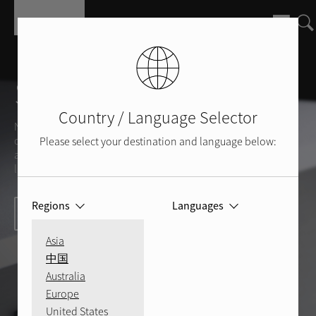
Aller au contenu principal
Support Rotel
Country / Language Selector
Nous sommes à votre disposition, pour répondre aux
questions que pourraient vous inspirer vos produits et
Please select your destination and language below:
appareils Rotel ou vous fournir des éclaircissements sur
l'univers et la qualité du son.
Regions
Languages
Contactez-nous dès aujourd'hui
Asia
中国
Australia
Europe
United States