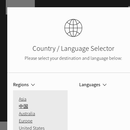
Aller au contenu principal
Country / Language Selector
Please select your destination and language below:
Regions
Languages
POLITIQUE S.A.V.
Asia
中国
Australia
Europe
United States