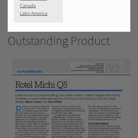
MARCH 2025
Canada
Latin America
Michi Q5: HiFi News
Outstanding Product