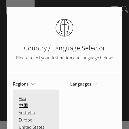
Перейти к основному содержанию
Country / Language Selector
Please select your destination and language below:
Regions
Languages
ROTEL БЛОГ
Asia
中国
Australia
Europe
United States