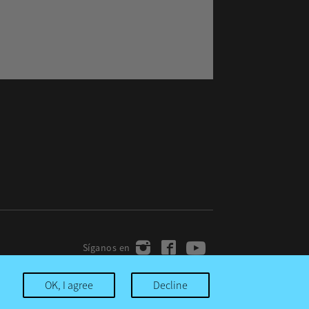
OK, I agree
Decline