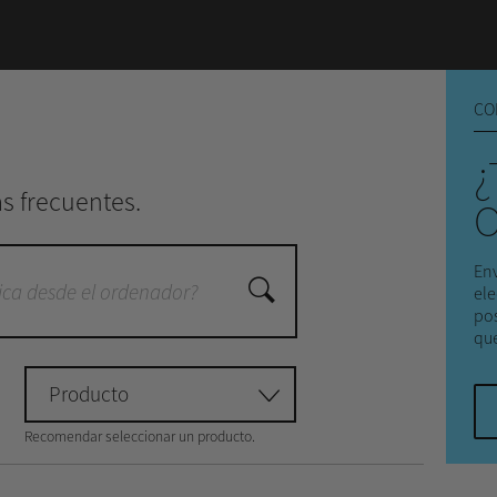
CO
¿
s frecuentes.
O
Env
ele
pos
qu
Producto
Recomendar seleccionar un producto.