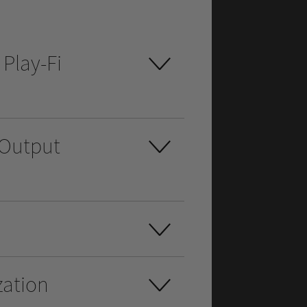
Play-Fi
 Output
zation