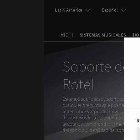
Skip to main content
Latin America
Español
MICHI
SISTEMAS MUSICALES
HO
Search this site
Search form
Soporte de
Rotel
Estamos aquí para ayudarle con
cualquier pregunta que pueda
tener sobre sus productos y
dispositivos Rotel o podemos
R
ayudarle a comprender el mundo
del sonido y la calidad del sonido.