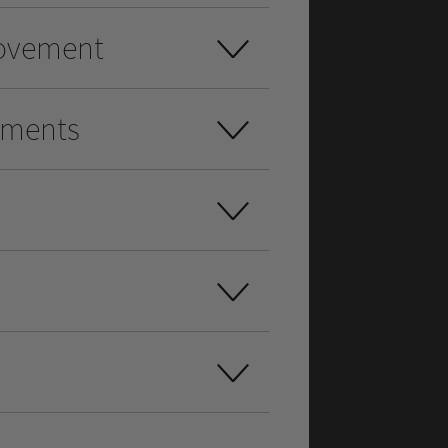
rovement
ements