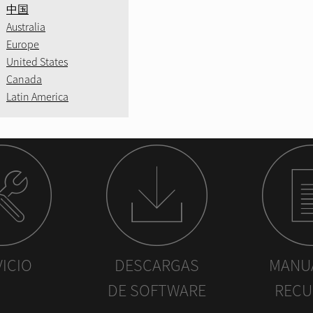
中国
 nosotros hoy
Australia
Europe
United States
Canada
Latin America
VICIO
DESCARGAS
MANUA
DE SOFTWARE
RECU