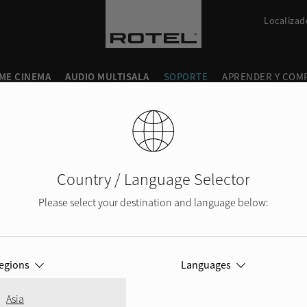
Localizad
ME CINEMA
AUDIO MULTISALA
SOPORTE
APRENDER Y COM
Country / Language Selector
Please select your destination and language below:
egions
Languages
Asia