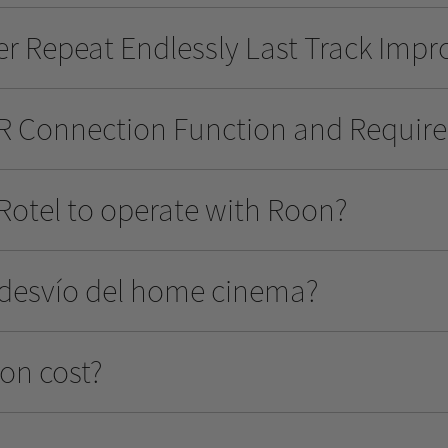
yer Repeat Endlessly Last Track Imp
 IR Connection Function and Requir
Rotel to operate with Roon?
 desvío del home cinema?
on cost?