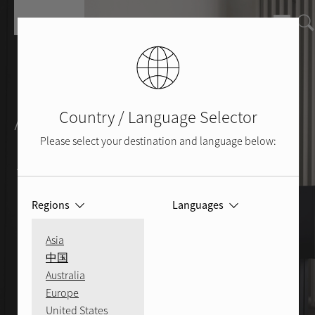
Skip to main content
Audio Multisala
Country / Language Selector
Please select your destination and language below:
101
Regions
Languages
Asia
中国
Australia
Europe
United States