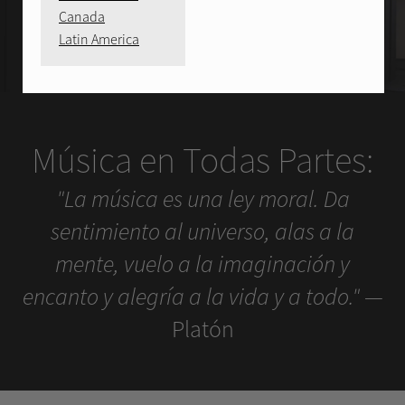
Canada
Latin America
Música en Todas Partes:
"La música es una ley moral. Da
sentimiento al universo, alas a la
mente, vuelo a la imaginación y
encanto y alegría a la vida y a todo."
—
Platón