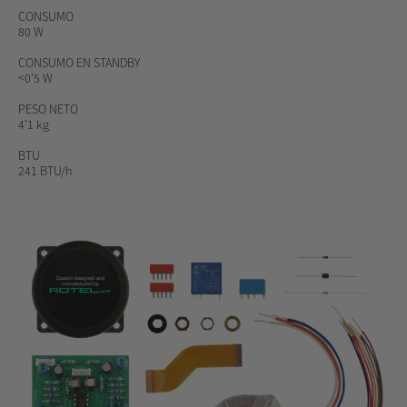
CONSUMO
80 W
CONSUMO EN STANDBY
<0’5 W
PESO NETO
4’1 kg
BTU
241 BTU/h