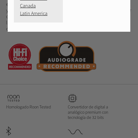
estilizado. Desarrollado para audiófilos, amantes de la música
Canada
y entusiastas del ocio doméstico, el DX-5 entrega 33 vatios por
Latin America
canal sobre 4 ohmios (25 vatios por canal sobre 8 ohmios) en
la clásica amplificación en Clase AB de Rotel a partir de un
chasis de tamaño ultraeficiente.
Homologado Roon Tested
Convertidor de digital a
analógico premium con
tecnología de 32 bits