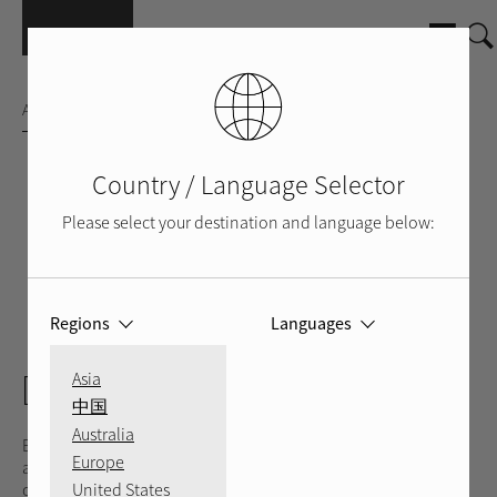
Pasar al contenido principal
AMPLIFICADOR INTEGRADOS
Country / Language Selector
Please select your destination and language below:
Regions
Languages
PLATEADO
NEGRO
VOLVER
DX-5
Asia
中国
Australia
El Rotel DX-5 es el amplificador integrado definitivo para
Europe
audio personal, combinando tecnologías de vanguardia,
United States
conectividad versátil y un diseño industrial elegante y