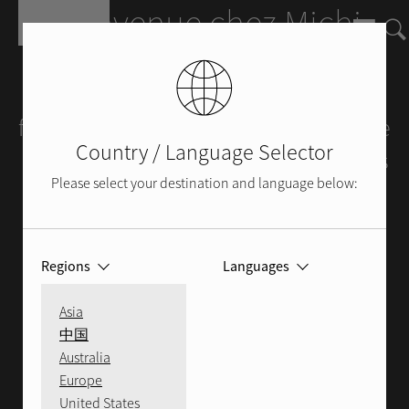
Skip to main content
Bienvenue chez Michi
Michi est une gamme prestigieuse de
produits nés de l’histoire et du savoir-
faire hérités de Rotel. Michi représente
Country / Language Selector
plus de 55 années d'expérience alliées
Please select your destination and language below:
à la passion d'une entreprise familiale
et d’un cercle d’utilisateurs satisfaits
qui s'élargit continuellement.
Regions
Languages
Élévation sonore. Évolution
Asia
acoustique. Perfection visuelle. Michi,
中国
parce que nous nous chargeons
Australia
Europe
personnellement de notre réputation
.
United States