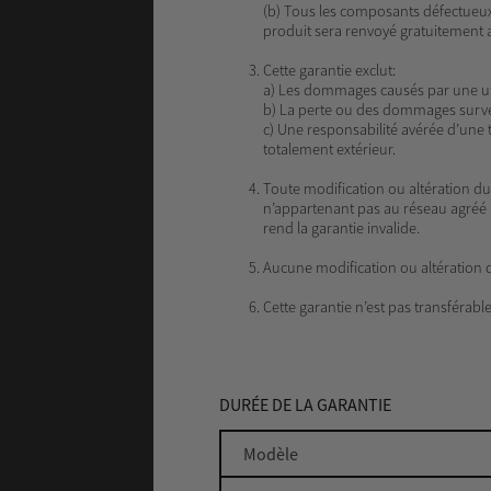
(b) Tous les composants défectueux 
produit sera renvoyé gratuitement au
Cette garantie exclut:
a) Les dommages causés par une util
b) La perte ou des dommages survenu
c) Une responsabilité avérée d’une 
totalement extérieur.
Toute modification ou altération d
n’appartenant pas au réseau agréé 
rend la garantie invalide.
Aucune modification ou altération d
Cette garantie n’est pas transférable
DURÉE DE LA GARANTIE
Modèle