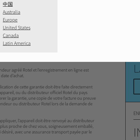
SE
中国
Australia
ord
V
Europe
United States
N
e
Canada
I
Latin America
tout défaut de fabrication, pièces et main-
A
domestique normale, telle que prévue dans ses
ion des conditions suivantes :
L
ndeur agréé Rotel et l'enregistrement en ligne est
 date d’achat.
cation de cette garantie doit être faite directement
pareil, ou du distributeur officiel Rotel du pays
rer la garantie, une copie de votre facture ou preuve
vendeur ou distributeur Rotel lors de la demande de
EN
appliquer, l’appareil doit être renvoyé au distributeur
e plus proche de chez vous, soigneusement emballé,
I
si désiré, avec une assurance transport payée par le