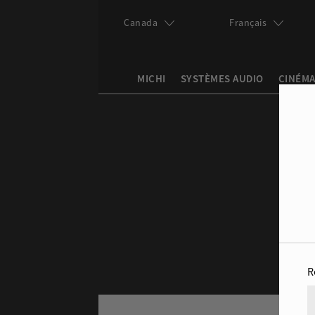
Skip to main content
Canada
Français
MICHI
SYSTÈMES AUDIO
CINÉMA
Search this site
Search form
R