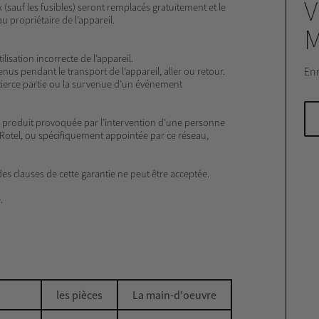
(sauf les fusibles) seront remplacés gratuitement et le
 propriétaire de l’appareil.
isation incorrecte de l’appareil.
Enr
s pendant le transport de l’appareil, aller ou retour.
tierce partie ou la survenue d’un événement
u produit provoquée par l’intervention d’une personne
Rotel, ou spécifiquement appointée par ce réseau,
es clauses de cette garantie ne peut être acceptée.
.
les pièces
La main-d'oeuvre