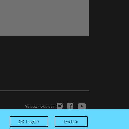
OK, I agree
Decline