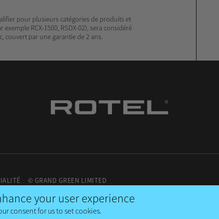
lifier pour plusieurs catégories de produits et
r exemple RCX-1500, RSDX-02), sera considéré
 couvert par une garantie de 2 ans.
IALITÉ
© GRAND GREEN LIMITED
enhance your user experience
our consent for us to set cookies.