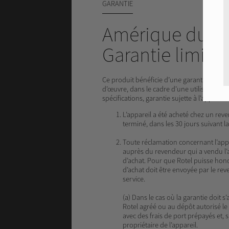
GARANTIE
Amérique du N
Garantie limité
Ce produit bénéficie d’une garantie contre 
d’œuvre, dans le cadre d’une utilisation 
spécifications, garantie sujette à l’applicat
L’appareil a été acheté chez un reve
terminé, dans les 30 jours suivant la
Toute réclamation concernant l’appli
auprès du revendeur qui a vendu l’ap
d’achat. Pour que Rotel puisse hono
d’achat doit être envoyée par le re
service.
(a) Dans le cas où la garantie doit s’
Rotel agréé ou au dépôt autorisé l
avec des frais de port prépayés et, 
propriétaire de l’appareil.