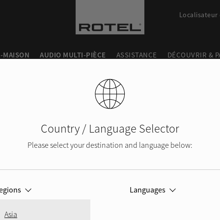
Localisateur
-MAISON
AUDIO MULTI-PIÈCE
ASSISTANCE
DÉCOUVRIR & 
Country / Language Selector
Please select your destination and language below:
GARANTIE
egions
Languages
Asia