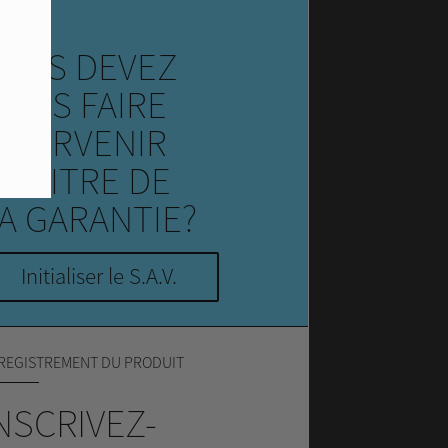
RVICE
OUS DEVEZ
OUS FAIRE
NTERVENIR
U TITRE DE
A GARANTIE?
Initialiser le S.A.V.
REGISTREMENT DU PRODUIT
NSCRIVEZ-