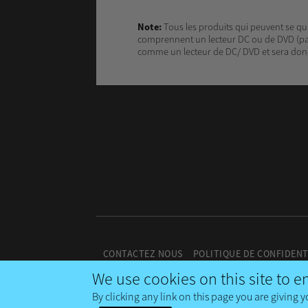
Note:
Tous les produits qui peuvent se qua
comprennent un lecteur DC ou de DVD (pa
comme un lecteur de DC/ DVD et sera donc,
CONTACTEZ NOUS
POLITIQUE DE CONFIDENT
We use cookies on this site to 
By clicking any link on this page you are giving y