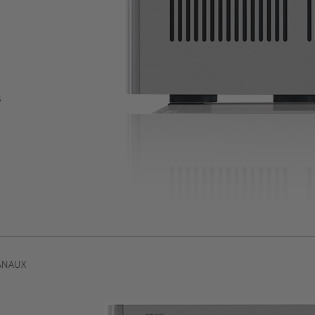
s
ANAUX