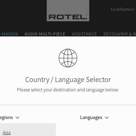
Localisateur
-MAISON
AUDIO MULTI-PIÈCE
ASSISTANCE
DÉCOUVRIR & 
Country / Language Selector
Please select your destination and language below:
egions
Languages
Asia