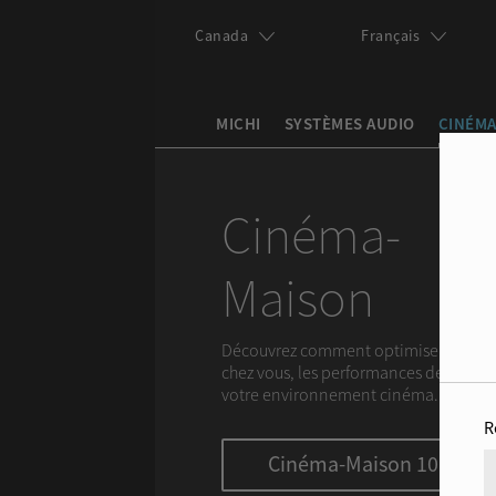
Skip to main content
Canada
Français
MICHI
SYSTÈMES AUDIO
CINÉMA
Search this site
Search form
Cinéma-
Maison
Découvrez comment optimiser,
chez vous, les performances de
votre environnement cinéma.
R
Cinéma-Maison 101