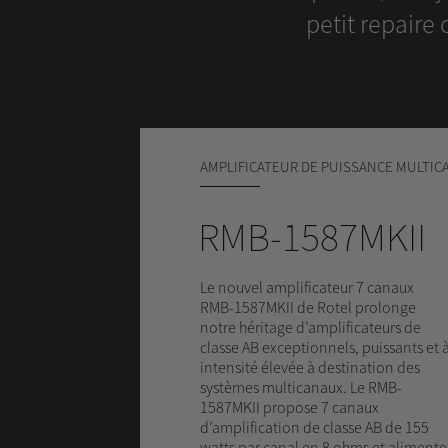
petit repaire
AMPLIFICATEUR DE PUISSANCE MULTIC
RMB-1587MKII
Le nouvel amplificateur 7 canaux
RMB-1587MKII de Rotel prolonge
notre héritage d’amplificateurs de
classe AB exceptionnels, puissants et 
intensité élevée à destination des
systèmes multicanaux. Le RMB-
1587MKII propose 7 canaux
d’amplification de classe AB de 155
watts par canal en 8 ohms et alimente