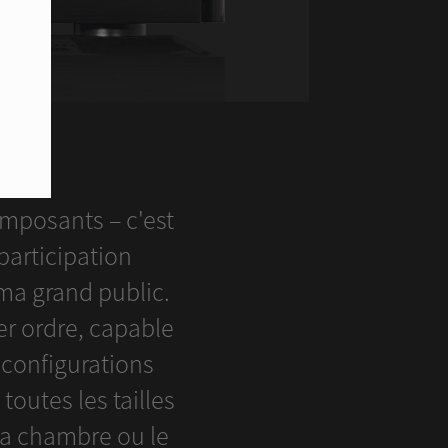
F
mposants – c'est
articipation
ma grand public.
er ordre, capable
 configurations
utes les tailles
la chambre ou le