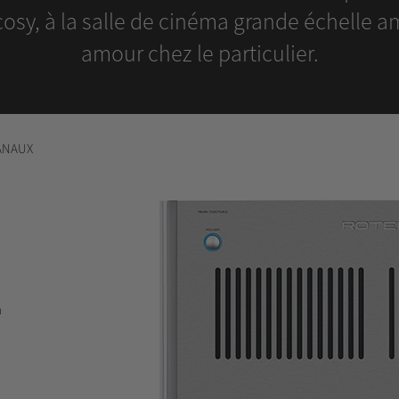
 cosy, à la salle de cinéma grande échelle
amour chez le particulier.
ANAUX
à