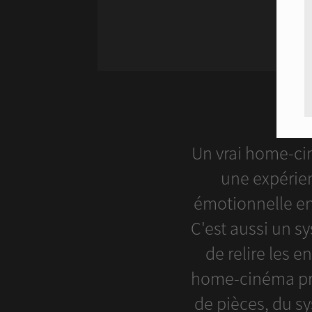
Un vrai home-ci
une expérie
émotionnelle en
C'est aussi un s
de relire les 
home-cinéma pro
de pièces, du s