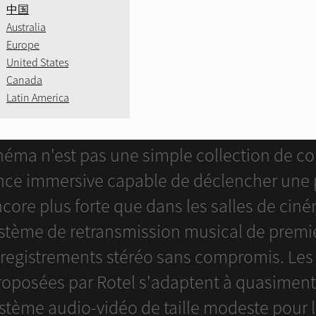
中国
Australia
Europe
United States
Canada
Latin America
DÉCOUVREZ LE SON IMMERSI
néma n'est pas une simple collection de co
nce immersive capable de déclencher une p
core plus forte que dans les salles de ciné
ystème de retransmission musical de premi
enregistrements stéréo sans compromis. Les
posées par Rotel s'adaptent à quasiment to
ystème audio-vidéo de taille modeste pour 