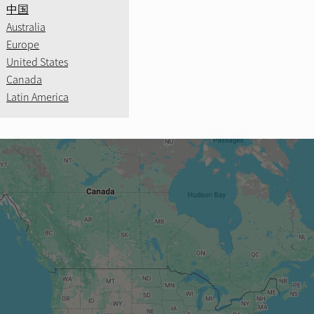
中国
Australia
Move to
Europe
United States
oncessionnaire Premium
Adresse du Revendeur
Installati
Canada
nstallateur Personnalisé (sur Rendez-vous Uniquement)
Centre S
Latin America