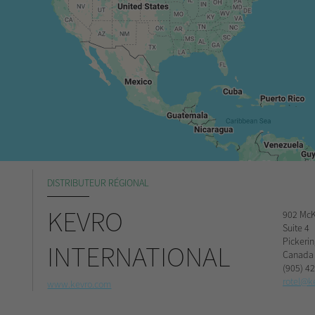
DISTRIBUTEUR RÉGIONAL
KEVRO
902 McK
Suite 4
Pickeri
INTERNATIONAL
Canada
(905) 4
rotel@k
www.kevro.com