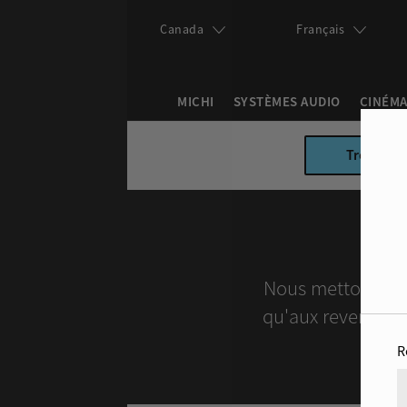
Skip to main content
Canada
Français
MICHI
SYSTÈMES AUDIO
CINÉMA
Search this site
Trouver un
Search form
Nous mettons un 
qu'aux revendeurs 
R