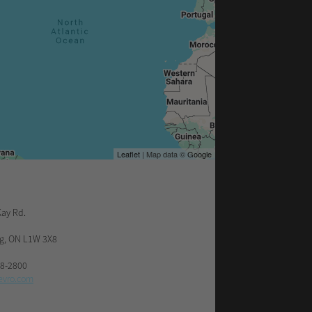
Leaflet
| Map data ©
Google
ay Rd.
ng
,
ON
L1W 3X8
28-2800
evro.com