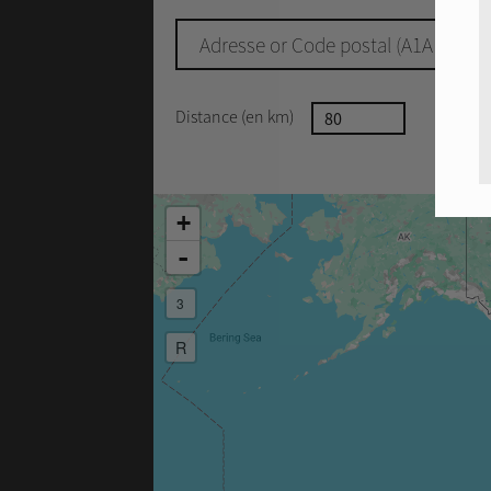
Distance (en km)
Distance
C
I
+
-
3
R