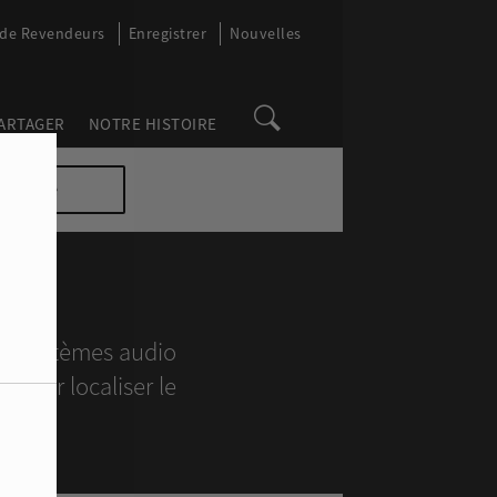
 de Revendeurs
Enregistrer
Nouvelles
PARTAGER
NOTRE HISTOIRE
en ligne
os systèmes audio
, pour localiser le