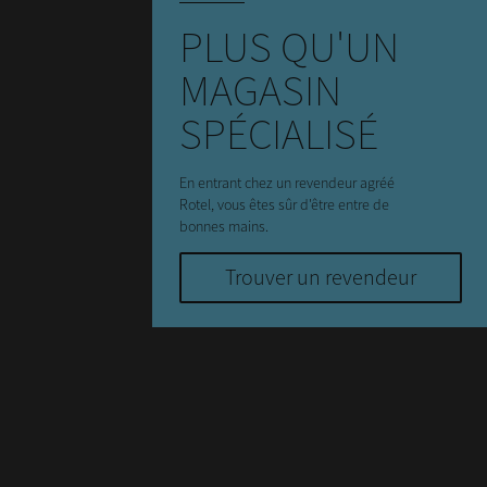
PLUS QU'UN
MAGASIN
SPÉCIALISÉ
En entrant chez un revendeur agréé
Rotel, vous êtes sûr d'être entre de
bonnes mains.
Trouver un revendeur