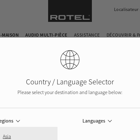
Localisateur
-MAISON
AUDIO MULTI-PIÈCE
ASSISTANCE
DÉCOUVRIR & 
Country / Language Selector
Please select your destination and language below:
egions
Languages
Asia