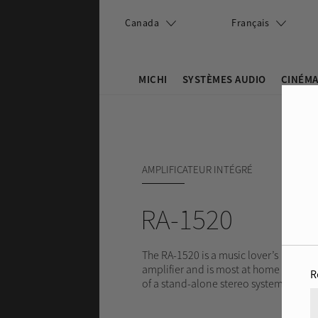
Skip to main content
Canada
Français
MICHI
SYSTÈMES AUDIO
CINÉMA
Search this site
Search form
AMPLIFICATEUR INTÉGRÉ
RA-1520
The RA-1520 is a music lover’s
amplifier and is most at home as part
R
of a stand-alone stereo system.