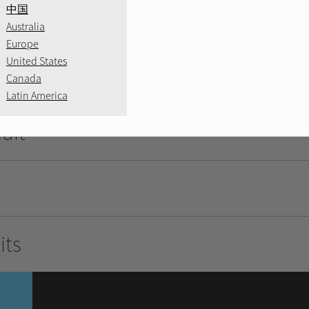
中国
Australia
Europe
United States
Canada
Latin America
duit
its