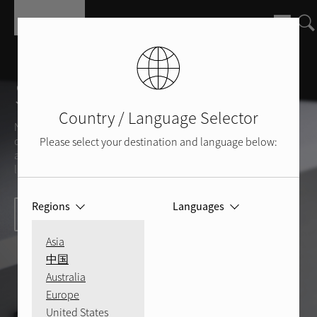
Aller au contenu principal
Support Rotel
Country / Language Selector
Nous sommes à votre disposition, pour répondre aux
questions que pourraient vous inspirer vos produits et
Please select your destination and language below:
appareils Rotel ou vous fournir des éclaircissements sur
l'univers et la qualité du son.
Regions
Languages
Contactez-nous dès aujourd'hui
Asia
中国
Australia
Europe
United States