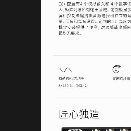
C8+ 配置有4 个模拟输入和 4 个数字
入，矩阵对接所有输出区域。 前面板显
屏和控制按键提供音源选择和独立的
量、低音和高音设置。 定制的 2U 高度
机架安装提供了便利，对顶部或底部
距均无要求。
强劲的AB类功率,
定制的环形
8x150 瓦，负载4Ω
匠心独造