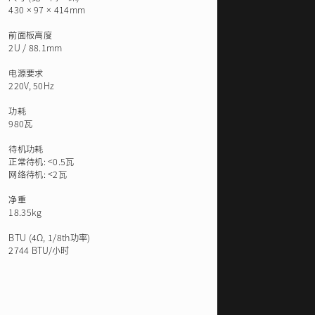
430 × 97 × 414mm
前面板高度
2U / 88.1mm
电源要求
220V, 50Hz
功耗
980瓦
待机功耗
正常待机: <0.5瓦
网络待机: <2瓦
净重
18.35kg
BTU
(4Ω, 1/8th功率)
2744 BTU/小时