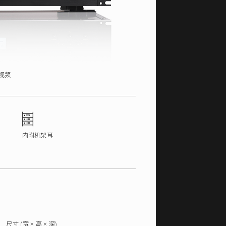
视频
z
内附机架耳
尺寸
(宽 × 高 × 深)