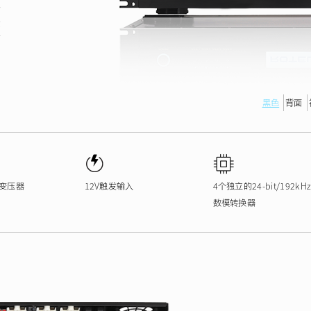
输
示
音
为
间
黑色
背面
变压器
12V触发输入
4个独立的24-bit/192kH
数模转换器