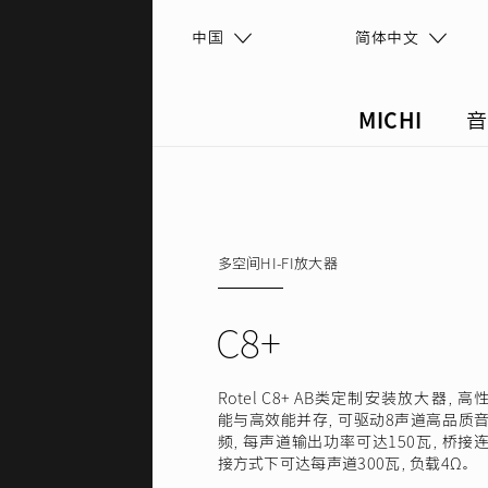
跳转到主要内容
中国
简体中文
MICHI
音
Search this site
搜索表单
多空间HI-FI放大器
C8+
Rotel C8+ AB类定制安装放大器，高
能与高效能并存，可驱动8声道高品质
频，每声道输出功率可达150瓦，桥接
接方式下可达每声道300瓦，负载4Ω。