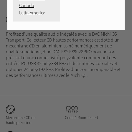
AVANT
RETOUR
Canada
Latin America
Q5
Profitez d'une qualité audio inégalée avec le DAC Michi Q5
Transport. Ce lecteur CD hautes performances est doté d'un
mécanisme CD en aluminium usiné numériquement de
qualité supérieure, d'un DAC ESS ES9028PRO pour un son
précis et d'une connectivité polyvalente comprenant des
entrées PC-USB 32 bits/384 kHz et des entrées coaxiales et
optiques 24 bits/192 kHz. Profitez d'un son incomparable et
des performances ultimes avec le Michi Q5.
Mécanisme CD de
Certifié Roon Tested
haute précision