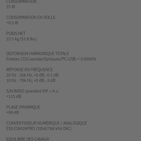
CONSOMMATION
25 W
CONSOMMATION EN VEILLE
<0.5 W
POIDS NET
23.5 kg (51.8 lbs.)
DISTORSION HARMONIQUE TOTALE
Entrées CD/Coaxiale/Optiques/PC-USB: < 0.0006%
RÉPONSE EN FRÉQUENCE
20 Hz - 20k Hz, +0 dB, -0.1 dB
10 Hz - 70k Hz, +0 dB, -3 dB
S/N RATIO
(pondéré IHF « A »)
>115 dB
PLAGE DYNAMIQUE
>99 dB
CONVERTISSEUR NUMÉRIQUE / ANALOGIQUE
ESS ES9028PRO (32bit/768 kHz DAC)
EQUILIBRE DES CANAUX