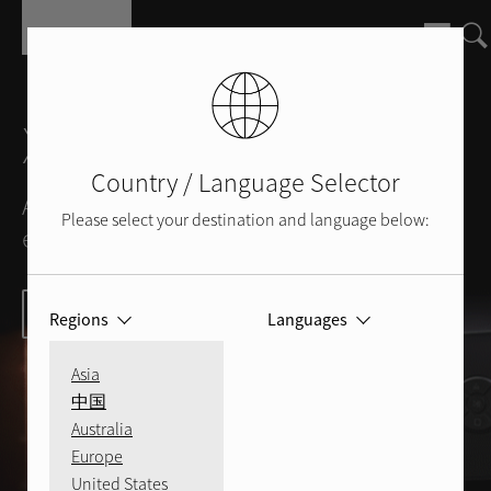
Salta al contenuto principale
X430 e Q430
Country / Language Selector
Amplificatore Integrato
Please select your destination and language below:
e Lettore CD
DX-5
DX-3
Q5
RMB-1585MKII
and RMB-
A10MKII, A11MKII
Amplificatore Integrato
Amplificatore Cuffie
Il migliore sia in termini di
Per saperne di più
Regions
Languages
prestazioni che di estetica.
1587MKII
and CD11MKII
Aspettative amplificate
Asia
Innovazione di precisione
L'innovazione di precisione
中国
Per saperne di più
eredità amplificata.
incontra la tradizione di alto livello.
Australia
A8
Powerful. Exceptional.
Bring your music to life.
Per saperne di più
Europe
United States