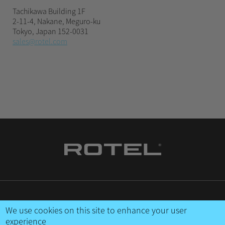
Tachikawa Building 1F
2-11-4, Nakane, Meguro-ku
Tokyo, Japan 152-0031
sales@rotel.com
CONTATTACI
We use cookies on this site to enhance your user
experience