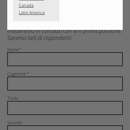
Canada
CONTATTACI
Latin America
Saluta! Compila il modulo in basso, e ci
metteremo in contatto con te il prima possibile.
Saremo lieti di risponderti!
Nome
*
Cognome
*
Titolo
Società