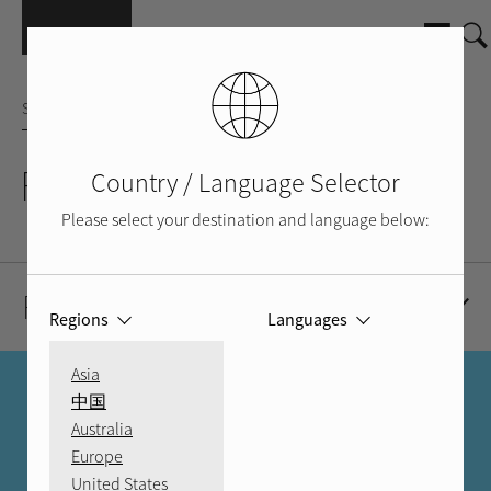
Salta al contenuto principale
STEREO RECEIVER
FAX-88A
Country / Language Selector
Please select your destination and language below:
Risorse
Regions
Languages
Asia
TROVA UN RIVENDITORE
中国
Australia
MOLTO PIÙ DI UN
Europe
United States