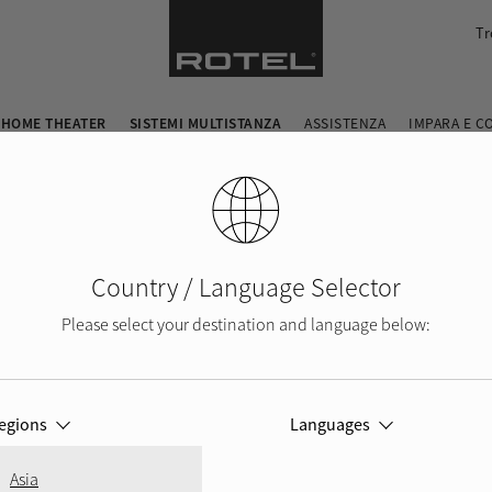
Tr
 HOME THEATER
SISTEMI MULTISTANZA
ASSISTENZA
IMPARA E C
Country / Language Selector
Please select your destination and language below:
egions
Languages
Asia