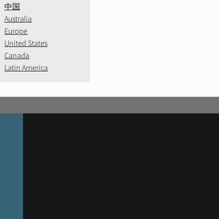
中国
Australia
Europe
United States
Canada
Latin America