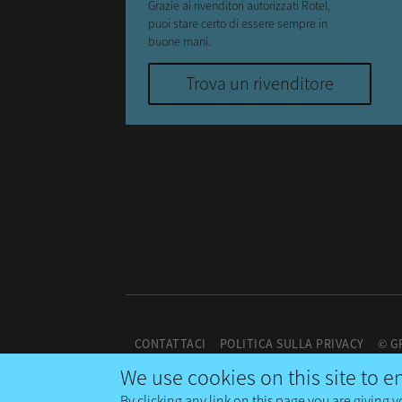
Grazie ai rivenditori autorizzati Rotel,
puoi stare certo di essere sempre in
buone mani.
Trova un rivenditore
CONTATTACI
POLITICA SULLA PRIVACY
© G
We use cookies on this site to 
By clicking any link on this page you are giving y