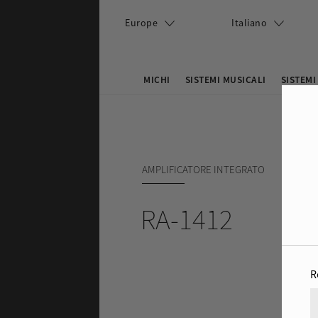
Salta al contenuto principale
Europe
Italiano
MICHI
SISTEMI MUSICALI
SISTEMI
Search this site
Form di ricerca
AMPLIFICATORE INTEGRATO
RA-1412
R