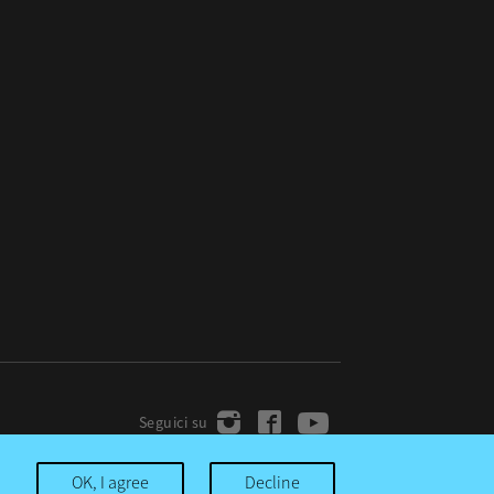
OK, I agree
Decline