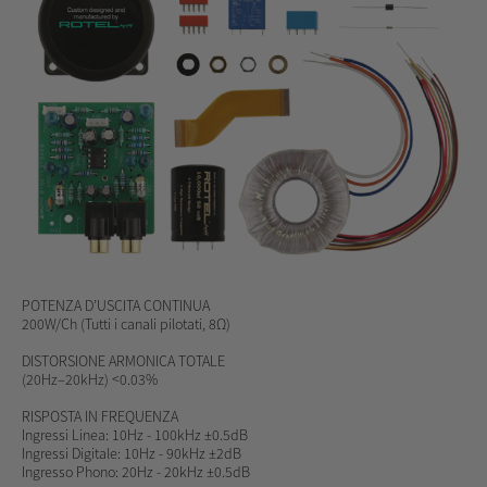
POTENZA D’USCITA CONTINUA
200W/Ch (T
utti i canali
pilotati
, 8Ω)
DISTORSIONE ARMONICA TOTALE
(20Hz–20kHz) <0.03%
RISPOSTA IN FREQUENZA
Ingressi Linea: 10Hz - 100kHz ±0.5dB
Ingressi Digitale: 10Hz - 90kHz ±2dB
Ingresso Phono: 20Hz - 20kHz ±0.5dB