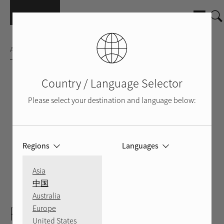
Salta al contenuto principale
AMPLIFICATORE INTEGRATO
Country / Language Selector
Please select your destination and language below:
Regions
Languages
Asia
中国
ARGENTO
NERO
POSTERIORE
Australia
RA-1592
Europe
United States