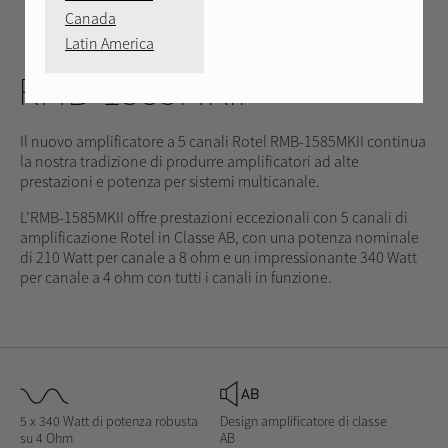
Canada
Latin America
ARGENTO
NERO
POSTERIORE
VIDEO
RMB-1585MKII
Il nuovo amplificatore a 5 canali Rotel RMB-1585MKII continua
la nostra tradizione di produrre amplificatori ad alte
prestazioni e potenza per sistemi multicanale.
L’RMB-1585MKII offre prestazioni eccezionali con 5 canali di
amplificazione Rotel in Classe AB, con una potenza nominale
di 210 Watt per canale a 8 ohm e un impressionante 340 Watt
per canale a 4 ohm con tutti i canali in funzione.
5 x 340 Watt di potenza robusta
Design amplificatore di classe
su 4 Ohm
AB