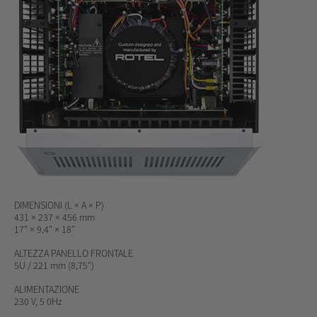
DIMENSIONI
(L × A × P)
431 × 237 × 456 mm
17" × 9,4" × 18"
ALTEZZA PANELLO FRONTALE
5U / 221 mm (8,75")
ALIMENTAZIONE
230 V, 5 0Hz